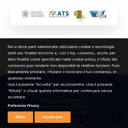
Noi e terze parti selezionate utilizziamo cookie o tecnologie
simili per finalità tecniche e, con il tuo consenso, anche per
altre finalità come specificato nella cookie policy. Il rifiuto del
consenso può rendere non disponibili le relative funzioni. Puoi
liberamente prestare, rifiutare o revocare il tuo consenso, in
qualsiasi momento.
Usa il pulsante “Accetta” per acconsentire. Usa il pulsante
“Rifiuta” o chiudi questa informativa per continuare senza
accettare.
Ufficio di Coordinamento
Preferenze Privacy
della Rete dei Servizi Sociali
dell’Ambito Territoriale XIX
Rifiuto
Accetta tutto
63900 Fermo (FM)
Piazzale Azzolino, 18